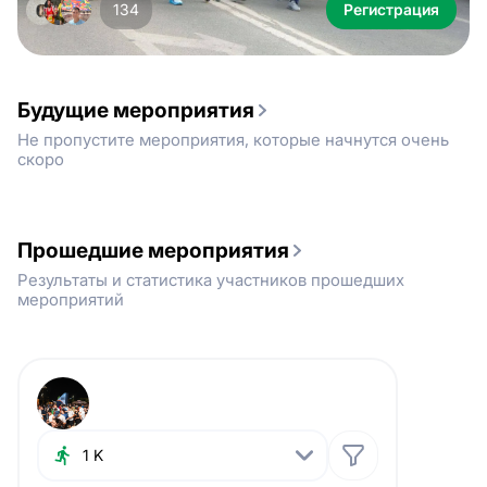
134
Регистрация
Item
1
Будущие мероприятия
of
Не пропустите мероприятия, которые начнутся очень
2
скоро
Прошедшие мероприятия
Результаты и статистика участников прошедших
мероприятий
1 K