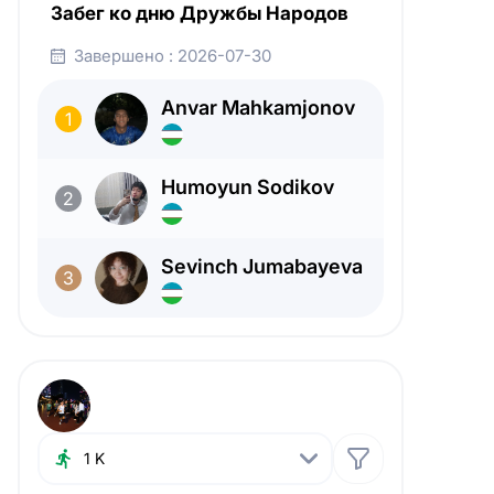
Забег ко дню Дружбы Народов
Все
Все
1 K
Завершено : 2026-07-30
Мужчин
Мужчин
5 K
Anvar Mahkamjonov
Женщин
Женщин
1
Humoyun Sodikov
2
Sevinch Jumabayeva
3
1 K