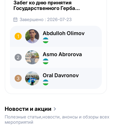
Забег ко дню принятия
Все
Все
1 K
Государственного Герба
Республики Узбекистан
Мужчин
Мужчин
Завершено : 2026-07-23
5 K
Женщин
Женщин
Abdulloh Olimov
1
Asmo Abrorova
2
Oral Davronov
3
Новости и акции
Полезные статьи,новости, анонсы и обзоры всех
мероприятий